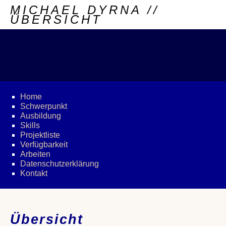
MICHAEL DYRNA //
ÜBERSICHT
Home
Schwerpunkt
Ausbildung
Skills
Projektliste
Verfügbarkeit
Arbeiten
Datenschutz­erklärung
Kontakt
Übersicht